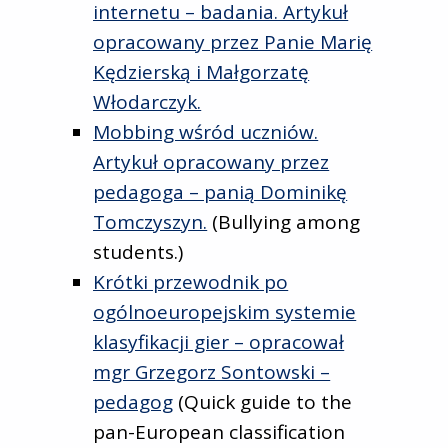
internetu – badania. Artykuł
opracowany przez Panie Marię
Kędzierską i Małgorzatę
Włodarczyk.
Mobbing wśród uczniów.
Artykuł opracowany przez
pedagoga – panią Dominikę
Tomczyszyn.
(Bullying among
students.)
Krótki przewodnik po
ogólnoeuropejskim systemie
klasyfikacji gier – opracował
mgr Grzegorz Sontowski –
pedagog
(Quick guide to the
pan-European classification