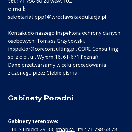
tel.:
71 798 68 28 wew. 102
e-mail:
sekretariat.ppp1@wroclawskaedukacja.pl
Kontakt do naszego inspektora ochrony danych
osobowych: Tomasz Grzybowski,
inspektor@coreconsulting.pl, CORE Consulting
sp. z o.o., ul. Wyłom 16, 61-671 Poznań.
Dane przetwarzamy w celu procedowania
złożonego przez Ciebie pisma.
Gabinety Poradni
Gabinety terenowe:
– ul. Słubicka 29-33, (
mapka
); tel.: 71 798 68 28