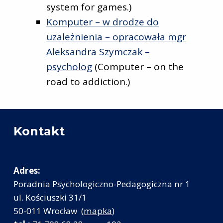
system for games.)
Komputer – w drodze do
uzależnienia – opracowała mgr
Aleksandra Szymczak –
psycholog
(Computer – on the
road to addiction.)
Skip back to main navigation
Kontakt
Adres:
Poradnia Psychologiczno-Pedagogiczna nr 1
ul. Kościuszki 31/1
50-011 Wrocław (
mapka
)