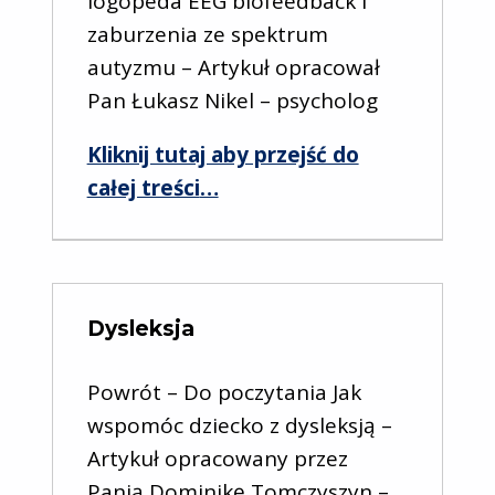
logopeda EEG biofeedback i
zaburzenia ze spektrum
autyzmu – Artykuł opracował
Pan Łukasz Nikel – psycholog
Kliknij tutaj aby przejść do
“Autyzm”
całej treści
…
Dysleksja
Powrót – Do poczytania Jak
wspomóc dziecko z dysleksją –
Artykuł opracowany przez
Panią Dominikę Tomczyszyn –