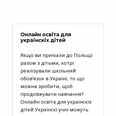
Онлайн освіта для
українскіх дітей
Якщо ви приїхали до Польщі
разом з дітьми, котрі
реалізували шкільний
обов’язок в Україні, то що
можна зробити, щоб
продовжувати навчання?
Онлайн освіта для українскіх
дітей Українскі учні можуть