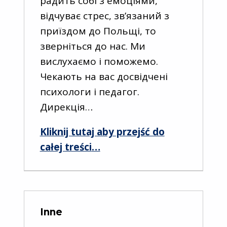
радить собі з емоціями,
відчуває стрес, зв’язаний з
приїздом до Польщі, то
зверніться до нас. Ми
вислухаємо і поможемо.
Чекають на вас досвідчені
психологи і педагог.
Дирекція…
Kliknij tutaj aby przejść do
“UA”
całej treści
…
Inne