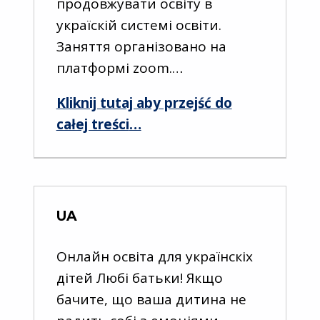
продовжувати освіту в
україскій системі освіти.
Заняття організовано на
платформі zoom.…
Kliknij tutaj aby przejść do
“Онлайн освіта для українскіх дітей”
całej treści
…
UA
Онлайн освіта для українскіх
дітей Любі батьки! Якщо
бачите, що ваша дитина не